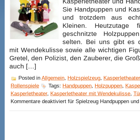
Kasperletheater und Han
Sie Handpuppen und Kasp
und trotzdem aus ech
Kleinen. Heutzutage f
geschnitzte Holzpuppe
selten. Bei uns gibt es 
mit Wendekulisse sowie alle wichtigen Fig
Gretel, den Polizist, den Zauberer, die Gro
auch […]
Posted in
Allgemein
,
Holzspielzeug
,
Kasperletheate
Rollenspiele
Tags:
Handpuppen
,
Holzpuppen
,
Kaspe
Kasperletheater
,
Kasperletheater mit Wendekulisse
,
Tü
Kommentare deaktiviert
für Spielzeug Handpuppen und 