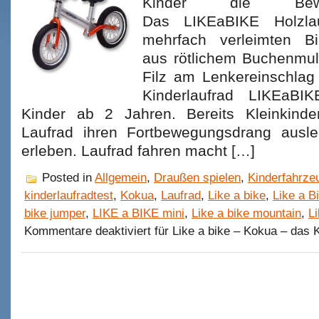
Kinder die Bewe
Das LIKEaBIKE Holzla
mehrfach verleimten Bi
aus rötlichem Buchenmul
Filz am Lenkereinschlag
Kinderlaufrad LIKEaBI
Kinder ab 2 Jahren. Bereits Kleinkind
Laufrad ihren Fortbewegungsdrang ausl
erleben. Laufrad fahren macht […]
Posted in
Allgemein
,
Draußen spielen
,
Kinderfahrze
kinderlaufradtest
,
Kokua
,
Laufrad
,
Like a bike
,
Like a B
bike jumper
,
LIKE a BIKE mini
,
Like a bike mountain
,
L
Kommentare deaktiviert
für Like a bike – Kokua – das K