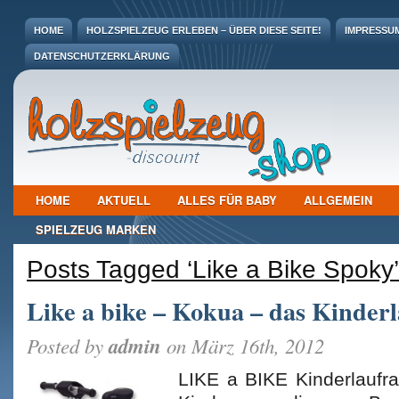
HOME
HOLZSPIELZEUG ERLEBEN – ÜBER DIESE SEITE!
IMPRESSU
DATENSCHUTZERKLÄRUNG
HOME
AKTUELL
ALLES FÜR BABY
ALLGEMEIN
SPIELZEUG MARKEN
Posts Tagged ‘Like a Bike Spoky’
Like a bike – Kokua – das Kinder
admin
Posted by
on März 16th, 2012
LIKE a BIKE Kinderlaufr