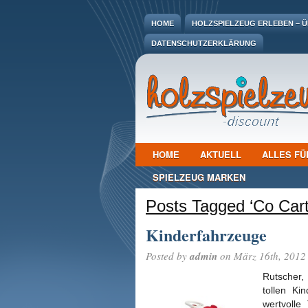
HOME
HOLZSPIELZEUG ERLEBEN – ÜB
DATENSCHUTZERKLÄRUNG
HOME
AKTUELL
ALLES FÜ
SPIELZEUG MARKEN
Posts Tagged ‘Co Cart
Kinderfahrzeuge
Posted by
admin
on März 16th, 2012
Rutscher,
tollen Ki
wertvolle