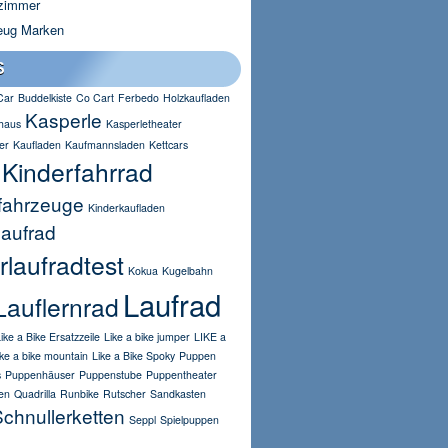
zimmer
eug Marken
S
Car
Buddelkiste
Co Cart
Ferbedo
Holzkaufladen
Kasperle
haus
Kasperletheater
er
Kaufladen
Kaufmannsladen
Kettcars
Kinderfahrrad
fahrzeuge
Kinderkaufladen
laufrad
rlaufradtest
Kokua
Kugelbahn
Laufrad
Lauflernrad
ike a Bike Ersatzzeile
Like a bike jumper
LIKE a
ike a bike mountain
Like a Bike Spoky
Puppen
s
Puppenhäuser
Puppenstube
Puppentheater
en
Quadrilla
Runbike
Rutscher
Sandkasten
chnullerketten
Seppl
Spielpuppen