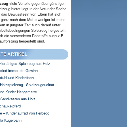
lzeug
viele Vorteile gegenüber günstigem
elzeug bietet liegt in der Natur der Sache.
 das Bewusstsein von Eltern hat sich
- ganz nach dem Motto weniger ist mehr,
ern in jüngster Zeit auch darauf unter
rbeitsbedingungen Spielzeug hergestellt
 ob die verwendeten Rohstoffe auch z.B.
ufforstung hergestellt sind.
TE ARTIKEL
zierfähiges Spielzeug aus Holz
 sind immer ein Gewinn
stuhl und Kindertisch
olzspielzeug– Spielzeugqualität
nd Kinder Hängematte
 Sandkasten aus Holz
chaukelpferd
e – Kinderlaufrad von Ferbedo
lla Kugelbahn