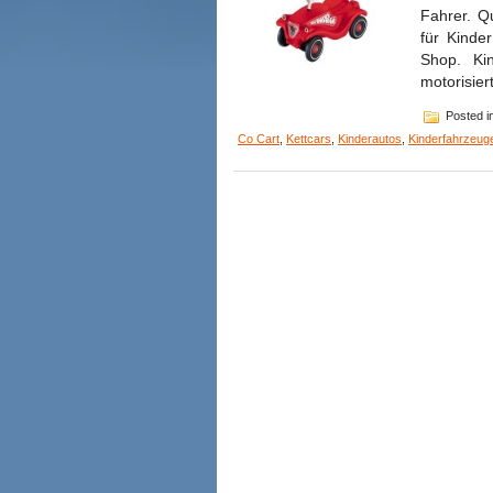
Fahrer. Q
für Kinder
Shop. Ki
motorisier
Posted i
Co Cart
,
Kettcars
,
Kinderautos
,
Kinderfahrzeug