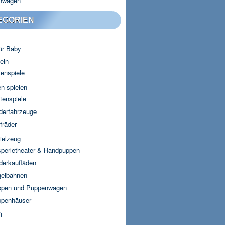
nwagen
EGORIEN
für Baby
ein
lenspiele
n spielen
tenspiele
derfahrzeuge
fräder
ielzeug
perletheater & Handpuppen
derkaufläden
elbahnen
pen und Puppenwagen
penhäuser
t