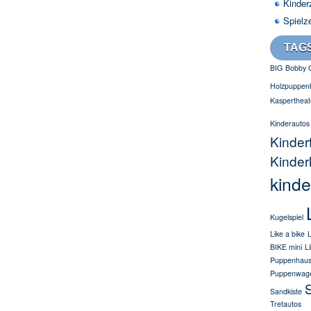
Kinder
Spielz
TAG
BIG
Bobby 
Holzpuppen
Kaspertheat
Kinderautos
Kinder
Kinder
kinde
Kugelspiel
Like a bike
L
BIKE mini
L
Puppenhau
Puppenwag
S
Sandkiste
Tretautos