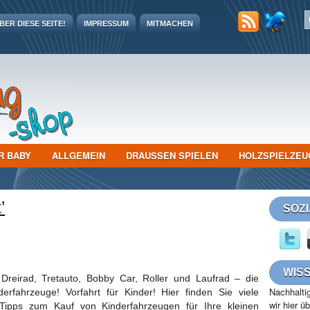
ER DIESE SEITE!
IMPRESSUM
MITMACHEN
R BABY
ALLGEMEIN
DRAUSSEN SPIELEN
HOLZSPIELZEU
’
SOZ
WIS
 Dreirad, Tretauto, Bobby Car, Roller und Laufrad – die
Nachhaltig
nderfahrzeuge! Vorfahrt für Kinder! Hier finden Sie viele
wir hier ü
 Tipps zum Kauf von Kinderfahrzeugen für Ihre kleinen