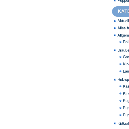
Puppe
KAT
Aktuell
Alles 
Allgem
Rol
Drauße
Gar
Kin
Lau
Holzsp
Kas
Kin
Kug
Pup
Pup
Kidkraf