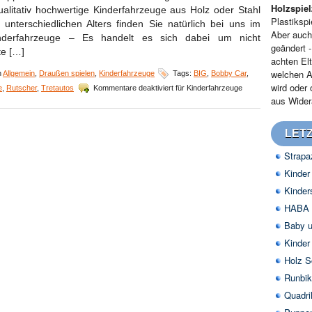
Holzspie
ualitativ hochwertige Kinderfahrzeuge aus Holz oder Stahl
Plastikspi
 unterschiedlichen Alters finden Sie natürlich bei uns im
Aber auch
nderfahrzeuge – Es handelt es sich dabei um nicht
geändert 
te […]
achten Elt
welchen A
n
Allgemein
,
Draußen spielen
,
Kinderfahrzeuge
Tags:
BIG
,
Bobby Car
,
wird oder
e
,
Rutscher
,
Tretautos
Kommentare deaktiviert
für Kinderfahrzeuge
aus Widera
LETZ
Strapa
Kinder
Kinder
HABA H
Baby u
Kinder
Holz S
Runbik
Quadri