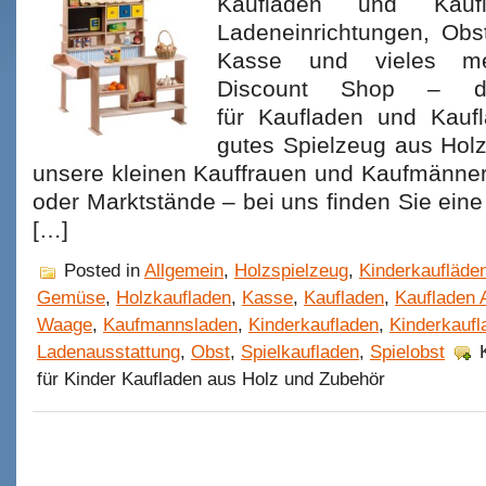
Kaufladen und Kaufl
Ladeneinrichtungen, Ob
Kasse und vieles meh
Discount Shop – d
für Kaufladen und Kauf
gutes Spielzeug aus Holz
unsere kleinen Kauffrauen und Kaufmänner
oder Marktstände – bei uns finden Sie eine 
[…]
Posted in
Allgemein
,
Holzspielzeug
,
Kinderkaufläde
Gemüse
,
Holzkaufladen
,
Kasse
,
Kaufladen
,
Kaufladen 
Waage
,
Kaufmannsladen
,
Kinderkaufladen
,
Kinderkaufl
Ladenausstattung
,
Obst
,
Spielkaufladen
,
Spielobst
für Kinder Kaufladen aus Holz und Zubehör