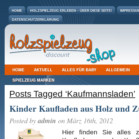
HOME
HOLZSPIELZEUG ERLEBEN – ÜBER DIESE SEITE!
IMPRESSU
DATENSCHUTZERKLÄRUNG
HOME
AKTUELL
ALLES FÜR BABY
ALLGEMEIN
SPIELZEUG MARKEN
Posts Tagged ‘Kaufmannsladen’
Kinder Kaufladen aus Holz und 
admin
Posted by
on März 16th, 2012
Hier finden Sie alles