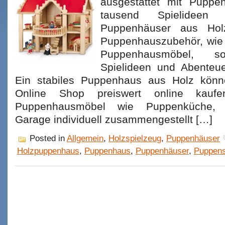
ausgestattet mit Pupp
tausend Spielideen
Puppenhäuser aus Hol
Puppenhauszubehör, wie 
Puppenhausmöbel, s
Spielideen und Abenteue
Ein stabiles Puppenhaus aus Holz könn
Online Shop preiswert online kauf
Puppenhausmöbel wie Puppenküche,
Garage individuell zusammengestellt […]
Posted in
Allgemein
,
Holzspielzeug
,
Puppenhäuser
Holzpuppenhaus
,
Puppenhaus
,
Puppenhäuser
,
Puppens