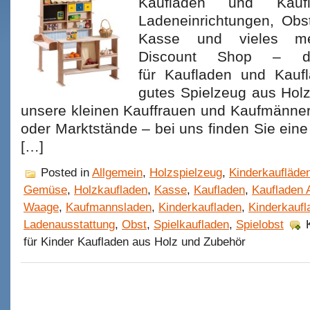
Kaufladen und Kaufl
Ladeneinrichtungen, Ob
Kasse und vieles meh
Discount Shop – d
für Kaufladen und Kauf
gutes Spielzeug aus Holz
unsere kleinen Kauffrauen und Kaufmänner
oder Marktstände – bei uns finden Sie eine 
[…]
Posted in
Allgemein
,
Holzspielzeug
,
Kinderkaufläde
Gemüse
,
Holzkaufladen
,
Kasse
,
Kaufladen
,
Kaufladen 
Waage
,
Kaufmannsladen
,
Kinderkaufladen
,
Kinderkaufl
Ladenausstattung
,
Obst
,
Spielkaufladen
,
Spielobst
für Kinder Kaufladen aus Holz und Zubehör