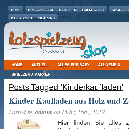
HOME
HOLZSPIELZEUG ERLEBEN – ÜBER DIESE SEITE!
IMPRESSU
DATENSCHUTZERKLÄRUNG
HOME
AKTUELL
ALLES FÜR BABY
ALLGEMEIN
SPIELZEUG MARKEN
Posts Tagged ‘Kinderkaufladen’
Kinder Kaufladen aus Holz und 
admin
Posted by
on März 16th, 2012
Hier finden Sie alles