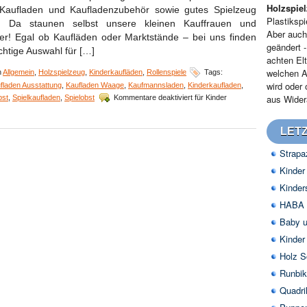
Holzspie
Kaufladen und Kaufladenzubehör sowie gutes Spielzeug
Plastikspi
. Da staunen selbst unsere kleinen Kauffrauen und
Aber auch
r! Egal ob Kaufläden oder Marktstände – bei uns finden
geändert 
ichtige Auswahl für […]
achten Elt
welchen A
n
Allgemein
,
Holzspielzeug
,
Kinderkaufläden
,
Rollenspiele
Tags:
wird oder
fladen Ausstattung
,
Kaufladen Waage
,
Kaufmannsladen
,
Kinderkaufladen
,
aus Widera
st
,
Spielkaufladen
,
Spielobst
Kommentare deaktiviert
für Kinder
LETZ
Strapa
Kinder
Kinder
HABA H
Baby u
Kinder
Holz S
Runbik
Quadri