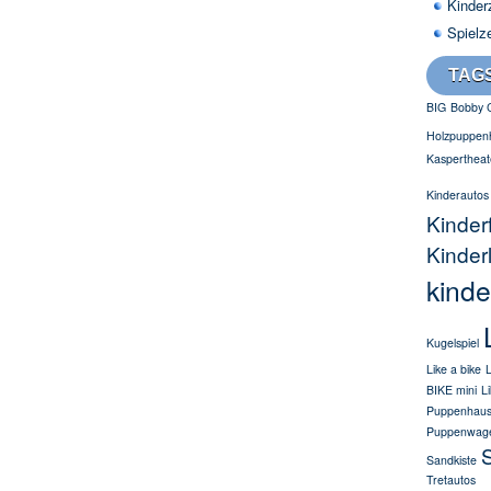
Kinder
Spielz
TAG
BIG
Bobby 
Holzpuppen
Kaspertheat
Kinderautos
Kinder
Kinder
kinde
Kugelspiel
Like a bike
L
BIKE mini
L
Puppenhau
Puppenwag
S
Sandkiste
Tretautos