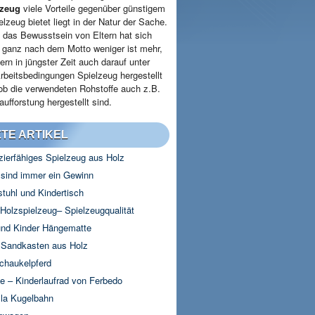
lzeug
viele Vorteile gegenüber günstigem
elzeug bietet liegt in der Natur der Sache.
 das Bewusstsein von Eltern hat sich
- ganz nach dem Motto weniger ist mehr,
ern in jüngster Zeit auch darauf unter
rbeitsbedingungen Spielzeug hergestellt
 ob die verwendeten Rohstoffe auch z.B.
ufforstung hergestellt sind.
TE ARTIKEL
zierfähiges Spielzeug aus Holz
 sind immer ein Gewinn
stuhl und Kindertisch
olzspielzeug– Spielzeugqualität
nd Kinder Hängematte
 Sandkasten aus Holz
chaukelpferd
e – Kinderlaufrad von Ferbedo
lla Kugelbahn