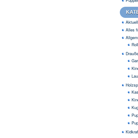
Puppe
KAT
Aktuell
Alles 
Allgem
Rol
Drauße
Gar
Kin
Lau
Holzsp
Kas
Kin
Kug
Pup
Pup
Kidkraf