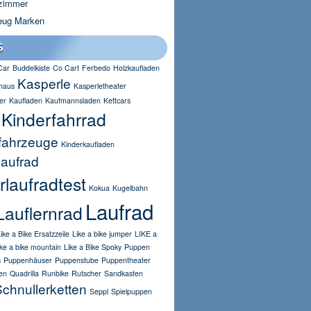
zimmer
eug Marken
S
Car
Buddelkiste
Co Cart
Ferbedo
Holzkaufladen
Kasperle
haus
Kasperletheater
er
Kaufladen
Kaufmannsladen
Kettcars
Kinderfahrrad
fahrzeuge
Kinderkaufladen
laufrad
rlaufradtest
Kokua
Kugelbahn
Laufrad
Lauflernrad
ike a Bike Ersatzzeile
Like a bike jumper
LIKE a
ike a bike mountain
Like a Bike Spoky
Puppen
s
Puppenhäuser
Puppenstube
Puppentheater
en
Quadrilla
Runbike
Rutscher
Sandkasten
chnullerketten
Seppl
Spielpuppen