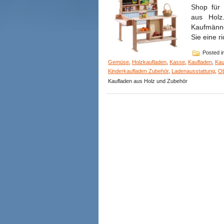
Shop für 
aus Holz
Kaufmänne
Sie eine r
Posted i
Gemüse
,
Holzkaufladen
,
Kasse
,
Kaufladen
,
Kau
Kinderkaufladen Zubehör
,
Ladenausstattung
,
Ob
Kaufladen aus Holz und Zubehör