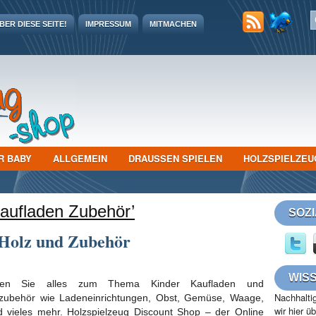
ER DIESE SEITE!
IMPRESSUM
MITMACHEN
R BABY
ALLGEMEIN
DRAUSSEN SPIELEN
HOLZSPIELZEU
aufladen Zubehör’
SOZ
 Holz und Zubehör
WIS
nden Sie alles zum Thema Kinder Kaufladen und
Nachhaltig
zubehör wie Ladeneinrichtungen, Obst, Gemüse, Waage,
wir hier ü
 vieles mehr. Holzspielzeug Discount Shop – der Online