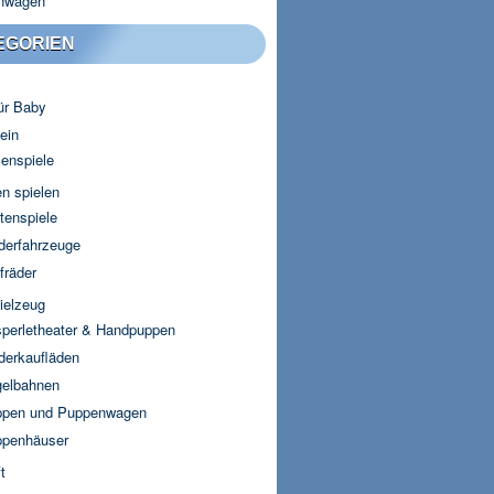
nwagen
EGORIEN
für Baby
ein
lenspiele
n spielen
tenspiele
derfahrzeuge
fräder
ielzeug
perletheater & Handpuppen
derkaufläden
elbahnen
pen und Puppenwagen
penhäuser
t