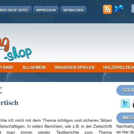
ER DIESE SEITE!
IMPRESSUM
MITMACHEN
R BABY
ALLGEMEIN
DRAUSSEN SPIELEN
HOLZSPIELZEU
’
SOZ
rtisch
WIS
hte ich mich mit dem Thema richtiges und sicheres Sitzen
Nachhaltig
 beschäftigen. In vielen Berichten, wie z.B. in der Zeitschrift
wir hier ü
est man immer wieder Testberichte zum Thema