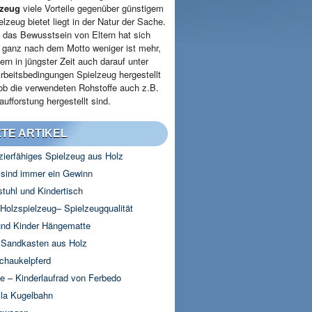
lzeug
viele Vorteile gegenüber günstigem
elzeug bietet liegt in der Natur der Sache.
 das Bewusstsein von Eltern hat sich
- ganz nach dem Motto weniger ist mehr,
ern in jüngster Zeit auch darauf unter
rbeitsbedingungen Spielzeug hergestellt
 ob die verwendeten Rohstoffe auch z.B.
ufforstung hergestellt sind.
TE ARTIKEL
zierfähiges Spielzeug aus Holz
 sind immer ein Gewinn
stuhl und Kindertisch
olzspielzeug– Spielzeugqualität
nd Kinder Hängematte
 Sandkasten aus Holz
chaukelpferd
e – Kinderlaufrad von Ferbedo
lla Kugelbahn