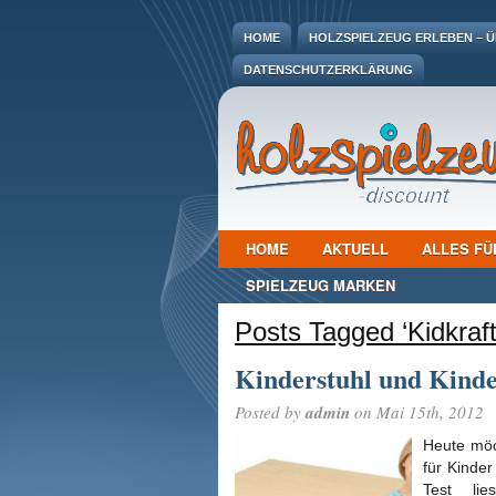
HOME
HOLZSPIELZEUG ERLEBEN – ÜB
DATENSCHUTZERKLÄRUNG
HOME
AKTUELL
ALLES FÜ
SPIELZEUG MARKEN
Posts Tagged ‘Kidkraft
Kinderstuhl und Kinde
Posted by
admin
on Mai 15th, 2012
Heute möc
für Kinder
Test li