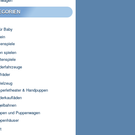
nwagen
EGORIEN
für Baby
ein
lenspiele
n spielen
tenspiele
derfahrzeuge
fräder
ielzeug
perletheater & Handpuppen
derkaufläden
elbahnen
pen und Puppenwagen
penhäuser
t