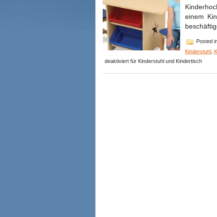
Kinderhoc
einem Kin
beschäftig
Posted i
Kinderstuhl
,
K
deaktiviert
für Kinderstuhl und Kindertisch