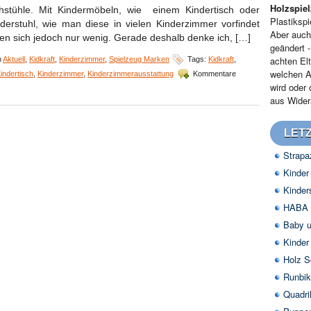
Holzspie
hstühle. Mit Kindermöbeln, wie einem Kindertisch oder
Plastikspi
derstuhl, wie man diese in vielen Kinderzimmer vorfindet
Aber auch
en sich jedoch nur wenig. Gerade deshalb denke ich, […]
geändert 
achten Elt
n
Aktuell
,
Kidkraft
,
Kinderzimmer
,
Spielzeug Marken
Tags:
Kidkraft
,
welchen A
indertisch
,
Kinderzimmer
,
Kinderzimmerausstattung
Kommentare
wird oder
aus Widera
LETZ
Strapa
Kinder
Kinder
HABA H
Baby u
Kinder
Holz S
Runbik
Quadri