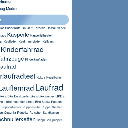
zimmer
eug Marken
S
Car
Buddelkiste
Co Cart
Ferbedo
Holzkaufladen
Kasperle
haus
Kasperletheater
er
Kaufladen
Kaufmannsladen
Kettcars
Kinderfahrrad
fahrzeuge
Kinderkaufladen
laufrad
rlaufradtest
Kokua
Kugelbahn
Laufrad
Lauflernrad
ike a Bike Ersatzzeile
Like a bike jumper
LIKE a
ike a bike mountain
Like a Bike Spoky
Puppen
s
Puppenhäuser
Puppenstube
Puppentheater
en
Quadrilla
Runbike
Rutscher
Sandkasten
chnullerketten
Seppl
Spielpuppen