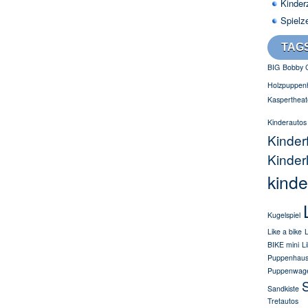
Kinder
Spielz
TAG
BIG
Bobby 
Holzpuppen
Kaspertheat
Kinderautos
Kinder
Kinder
kinde
Kugelspiel
Like a bike
L
BIKE mini
L
Puppenhau
Puppenwag
S
Sandkiste
Tretautos