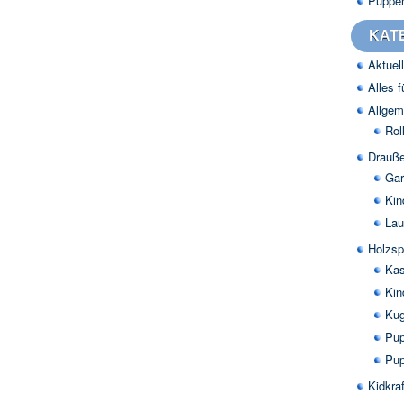
Puppe
KAT
Aktuell
Alles 
Allgem
Rol
Drauße
Gar
Kin
Lau
Holzsp
Kas
Kin
Kug
Pup
Pup
Kidkraf