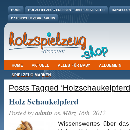
HOME
HOLZSPIELZEUG ERLEBEN – ÜBER DIESE SEITE!
IMPRESSU
DATENSCHUTZERKLÄRUNG
HOME
AKTUELL
ALLES FÜR BABY
ALLGEMEIN
SPIELZEUG MARKEN
Posts Tagged ‘Holzschaukelpferd
Holz Schaukelpferd
admin
Posted by
on März 16th, 2012
Wissenswertes über das